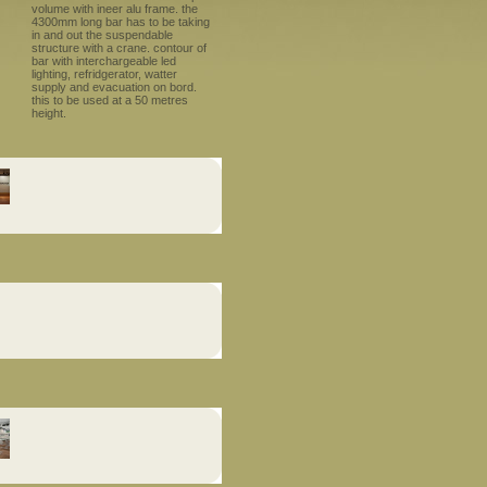
volume with ineer alu frame. the
4300mm long bar has to be taking
in and out the suspendable
structure with a crane. contour of
bar with interchargeable led
lighting, refridgerator, watter
supply and evacuation on bord.
this to be used at a 50 metres
height.