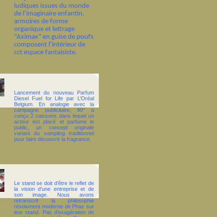
ludiques issues du monde
de l’imaginaire enfantin,
armoires de forme
organique et lettrage
“Aximax” en guise de poufs
composent l’intérieur de
cct espace fantaisiste.
Lancement du nouveau Parfum
Diesel Fuel for Life par L’Oréal
Belgium. En analogie avec la
campagne publicitaire, 90° a
conçu 2 caissons dans lequel un
acteur est placé et parfume le
public, un concept originale
variant du sampling traditionnel
pour faire découvrir la fragrance.
Le stand se doit d’être le reflet de
la vision d’une entreprise et de
son image. Nous avons
retranscrit la philosophie
résolument moderne de Phaz sur
leur stand. Pas d’exagération de