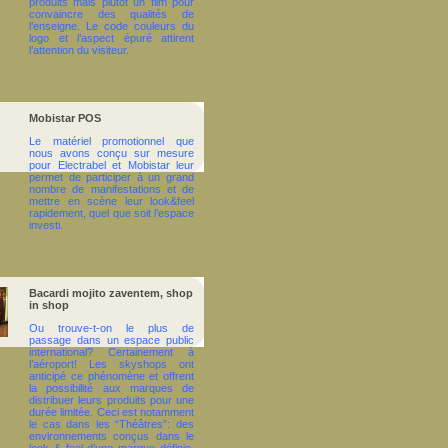
produits mais plutôt un film pour
convaincre des qualités de
l’enseigne. Le code couleurs du
logo et l’aspect épuré attirent
l’attention du visiteur.
Mobistar POS
Le matériel promotionnel que
nous avons conçu sur mesure
pour Electrabel et Mobistar leur
permet de participer à un grand
nombre de manifestations et de
mettre en scène leur look&feel
rapidement, quel que soit l’espace
investi.
Bacardi mojito zaventem, shop
in shop
Ou trouve-t-on le plus de
passage dans un espace public
international? Certainement à
l’aéroport! Les skyshops ont
anticipé ce phénomène et offrent
la possibilité aux marques de
distribuer leurs produits pour une
durée limitée. Ceci est notamment
le cas dans les “Théâtres”: des
environnements conçus dans le