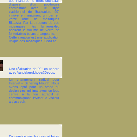
des Flandres, le client souhaitait
disposer d’un poolhouse
contrastant avec le style
traditionnel de l’habitation.
90°
innove en imaginant
un bar en
verre orné de mosaïques
Bisazza. Par la structure de ces
mosaïques, les lumières-led
habillent le volume de verre de
formidables éclats changeants.
Cette creation est une application
unique des mosaïques
Bisazza.
Une réalisation de 90° en accord
avec Vandekerckhove&Devos.
Un changement radical pour
Intervet – Schering Plough. Nous
avons opté pour un stand au
design très minimal avec un logo
centré à la fois attractif et
communiquant, invitant le visiteur
à s’asseoir.
De nombreuses bourses et foires