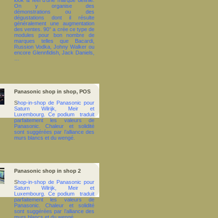
look & feel d’une marque définie.
On y organise des
démonstrations ou des
dégustations dont il résulte
généralement une augmentation
des ventes. 90° a crée ce type de
modules pour bon nombre de
marques telles que Bacardi,
Russion Vodka, Johny Walker ou
encore Glennfidish, Jack Daniels,
…
Panasonic shop in shop, POS
S
hop-in-shop de Panasonic pour
Saturn Wilrijk, Meir et
Luxembourg. Ce podium
traduit
parfaitement les valeurs de
Panasonic. Chaleur et solidité
sont suggérées par l’alliance des
murs blancs et du wengé.
Panasonic shop in shop 2
S
hop-in-shop de Panasonic pour
Saturn Wilrijk, Meir et
Luxembourg. Ce podium
traduit
parfaitement les valeurs de
Panasonic. Chaleur et solidité
sont suggérées par l’alliance des
murs blancs et du wengé.