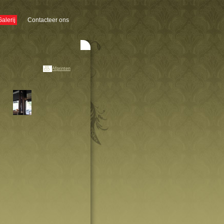
Galerij
Contacteer ons
Afprinten