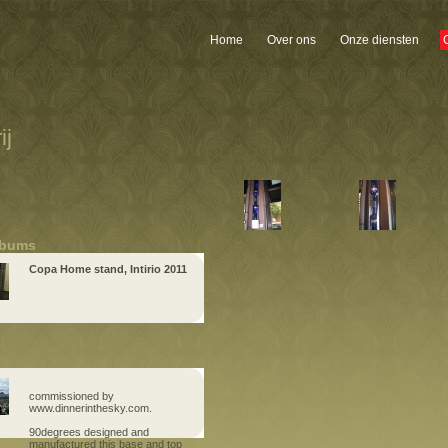
Home
Over ons
Onze diensten
ij
lbums
Copa Home stand, Intirio 2011
commissioned by
www.dinnerinthesky.com.
90degrees designed and
manufactured this base and top