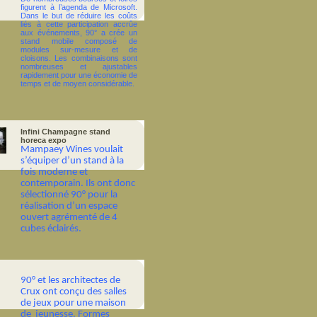
figurent à l’agenda de Microsoft.
Dans le but de réduire les coûts
liés à cette participation accrûe
aux événements, 90° a crée un
stand mobile composé de
modules sur-mesure et de
cloisons. Les combinaisons sont
nombreuses et ajustables
rapidement pour une économie de
temps et de moyen considérable.
Infini Champagne stand
horeca expo
Mampaey Wines voulait
s’équiper d’un stand à la
fois moderne et
contemporain. Ils ont donc
sélectionné 90° pour la
réalisation d’un espace
ouvert agrémenté de 4
cubes éclairés.
90° et les architectes de
Crux ont conçu des salles
de jeux pour une maison
de
jeunesse.
Formes