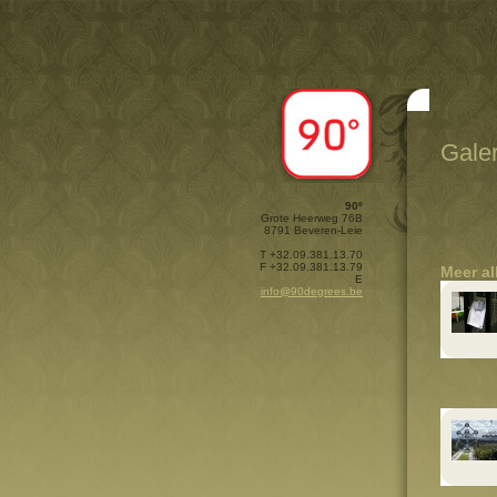
Galer
90º
Grote Heerweg 76B
8791 Beveren-Leie
T +32.09.381.13.70
F +32.09.381.13.79
Meer a
E
info@90degrees.be