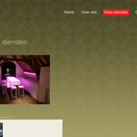
Home
Over ons
Onze diensten
 diensten
iensten