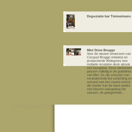
Degustatie bar Timmermans
Mini Store Brugge
Voor de nieuwe showroom van
Cocquyt Brugge ontwierp en
produceerde 90degrees een
mobiele reception desk alsook
een loungebar. Deze elementen
passen volledig in de guidelines
van Mini. Ze zijn voorzien van
veranderende led verlichting en
omrand met een zwarte boord.
die manier kan de klant spelen
met kleuren naargelang het
seizoen, de gelegenheid,...