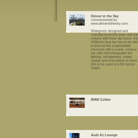
Dinner in the Sky
commissioned by
www.dinnerinthesky.com.
90degrees designed and
manufactured this base and top
volume with ineer alu frame. the
4300mm long bar has to be tak
in and out the suspendable
structure with a crane. contour 
bar with interchargeable led
lighting, refridgerator, watter
supply and evacuation on bord.
this to be used at a 50 metres
height.
BMW Zolder
Audi A1 Lounge