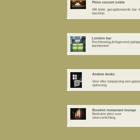
Pinto concert noble
Wit leder gecapitoneerde bar 
backbar.
London bar
Rechthoekig,lichtgevend,opkla
barelement
Andere desks
Voor elke toepassing een gepa
oplossing.
Boudoir restaurant lounge
Bedrukte plexi voor
sfeerverlichting.