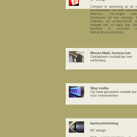
Campari is aanwezi
g op tal 
evenementen met field marketi
Hiervoor verzorgen enke
hostesses tal van tastings. 
ontwierp en produceerde e
mobiele bar en back bar. D
backbar is voorzien v
interactieve schermen.
Minute Maid, hostess bar
Opklapbare cocktail bar met
verlichting.
Skyy vodka
Op maat gemaakte mobiele bar
voor evenementen.
kantoorinrichting
90° design