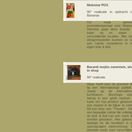
Mobistar POS
90° realisatie
in opdracht 
Bananas
Op maat gemaa
promotiemateriaal voor Mobist
Hiermee gaan deze brands 
baan op en staan 
verschillende locaties. Met d
designmeubelen kunnen ze s
een ruimte veranderen in 
eigen look & feel.
Bacardi mojito zaventem, sh
in shop
90° realisatie
Waar heeft men de grootste f
bij een internationaal publie
Jawel, op de internationa
luchthaven. Skyshops spee
hierop in een geeft merken
kans om hun product gedure
een maand in de kijker te zett
Dit kan door een “Theater”. Dit
een bepaalde ruimte die volledig
de look & feel van een merk 
worden gestoken. Hier gebeu
tastings en dit resulteert in 
spectaculaire meerverkoop.
tekende reeds voor verschille