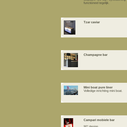
functioneel tegelijk.
Tzar caviar
Champagne bar
Mini boat pure liner
Volledige inrichting mini boat.
Campari mobiele bar
90° design