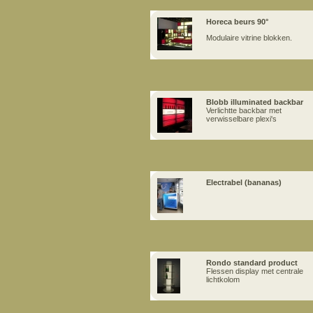
Horeca beurs 90°
Modulaire vitrine blokken.
Blobb illuminated backbar
Verlichtte backbar met
verwisselbare plexi's
Electrabel (bananas)
Rondo standard product
Flessen display met centrale
lichtkolom