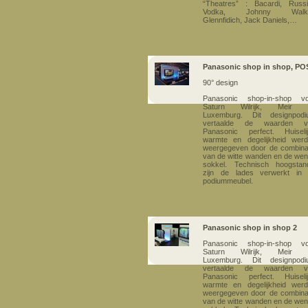
“Theatres” : Bacardi, Russ
Vodka, Johnny Walke
Glennfidich, Jack Daniels,…
Panasonic shop in shop, PO
90° design
Panasonic shop-in-shop vo
Saturn Wilrijk, Meir 
Luxemburg.
Dit designpod
vertaalde de waarden v
Panasonic perfect. Huiseli
warmte en degelijkheid wer
weergegeven door de combina
van de witte wanden en de we
sokkel. Technisch hoogstan
zijn de lades verwerkt in 
podiummeubel.
Panasonic shop in shop 2
Panasonic shop-in-shop vo
Saturn Wilrijk, Meir 
Luxemburg.
Dit designpod
vertaalde de waarden v
Panasonic perfect. Huiseli
warmte en degelijkheid wer
weergegeven door de combina
van de witte wanden en de we