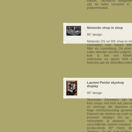
sokkel. Technisch hoogstan
zijn de lades verwerkt in 
podiummeubel.
Nintendo shop in shop
90° design
Nintendo DS en WII shop-in-s
concepten voor Saturn Wilri
Meir en Luxemburg. De point
sales eilanden werden volgens
look & feel van Ninten
ontworpen en gaven héél w
beleving aan de winkelbezoeke
Laurent Perrier skyshop
display
90° design
Skyshops Zaventem zijn du
free shops met héél wat pass
en verkoop, die daardoor 
hoge merkherkenning generee
Daarom zijn merken op zoek n
premium displays om op 
rekhoofden te plaatsen. V
verschillende merken ontwierp
produceerde 90° reeds de
displays. Ze zijn eyecatching