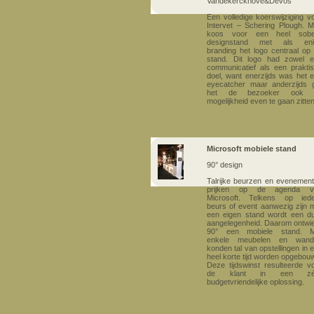
Vandekerckhove&Devos
Een volledige koerswijziging v
Intervet – Schering Plough. 
koos voor een heel sobe
designstand met als eni
branding het logo centraal op
stand. Dit logo had zowel 
communicatief als een prakti
doel, want enerzijds was het 
eyecatcher maar anderzijds 
het de bezoeker ook 
mogelijkheid even te gaan zitten
Microsoft mobiele stand
90° design
Talrijke beurzen en evenemen
prijken op de agenda v
Microsoft. Telkens op ied
beurs of event aanwezig zijn 
een eigen stand wordt een d
aangelegenheid. Daarom ontwi
90° een mobiele stand. M
enkele meubelen en wand
konden tal van opstellingen in 
heel korte tijd worden opgebou
Deze tijdswinst resulteerde v
de klant in een zé
budgetvriendelijke oplossing.