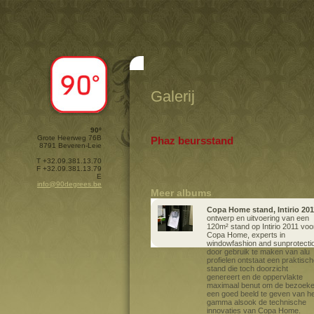
Galerij
90º
Grote Heerweg 76B
Phaz beursstand
8791 Beveren-Leie
T +32.09.381.13.70
F +32.09.381.13.79
E
info@90degrees.be
Meer albums
Copa Home stand, Intirio 201
ontwerp en uitvoering van een
120m² stand op Intirio 2011 voo
Copa Home, experts in
windowfashion and sunprotecti
door gebruik te maken van alu
profielen ontstaat een praktisc
stand die toch doorzicht
genereert en de oppervlakte
maximaal benut om de bezoeke
een goed beeld te geven van he
gamma alsook de technische
innovaties van Copa Home.