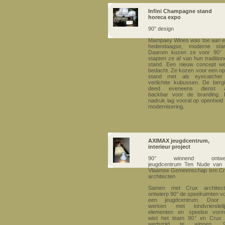
Infini Champagne stand
horeca expo
90° design
Mampaey Wines was toe aan 
hedendaagse, moderne stan
Daarom kozen ze voor 90° 
stapten ze af van hun tradition
stand. Een nieuw concept w
bedacht. Ze kozen voor een o
stand met als eyecatcher
verlichtte kubussen. De berg
deed eveneens dienst a
backbar voor de branding.
nadruk lag vooral op openheid
modernisering.
AXIMAX jeugdcentrum,
interieur project
90° winnend ontwe
jeugdcentrum Ten Nude van
Vlaamse Gemeenschap ism C
architecten
Samen met Crux architect
ontwierp 90° de speelruimten v
een jeugdcentrum. Door 
werken met kindvriendelij
elementen en speelse vorm
wist het team 90° en Crux
wedstrijd te winnen. 9