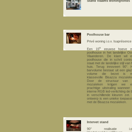
Stand Vlaams woningfonds
Poolhouse bar
Privé woning i.o.v. Isaprésence
e
Een 15
eeuwse hoeve m
poolhouse in het landelijke Oo
Vlaanderen. De klant wil 
poolhouse die in schril contr
staat met de landelijke stijl van 
huis. Terug innoveert 90°. 
barvolume bestaat uit een gla
volume die bezet is m
klassevolle Bisazza mozaïek
Door de structuur van 
mozaïeken krijgen we e
prachtige uitstraling wanneer
interne RGB led-verlichting de 
in verschillende kleuren zet. 
ontwerp is een unieke toepass
met de Bisazza mozaïeken.
Intervet stand
90° realisatie i.o.