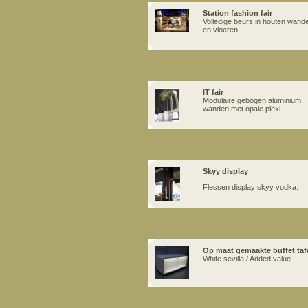
Station fashion fair
Volledige beurs in houten wand
en vloeren.
IT fair
Modulaire gebogen aluminium
wanden met opale plexi.
Skyy display
Flessen display skyy vodka.
Op maat gemaakte buffet taf
White sevilla / Added value