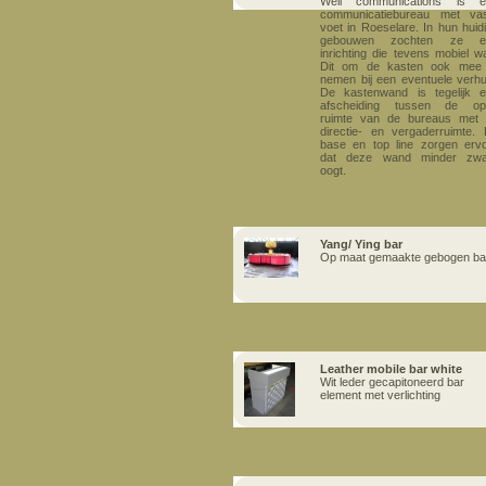
Well communications is e
communicatiebureau met va
voet in Roeselare. In hun huid
gebouwen zochten ze e
inrichting die tevens mobiel w
Dit om de kasten ook mee 
nemen bij een eventuele verhu
De kastenwand is tegelijk 
afscheiding tussen de op
ruimte van de bureaus met
directie- en vergaderruimte.
base en top line zorgen erv
dat deze wand minder zwa
oogt.
Yang/ Ying bar
Op maat gemaakte gebogen ba
Leather mobile bar white
Wit leder gecapitoneerd bar
element met verlichting