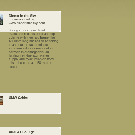
Dinner in the Sky
commissioned by
www.dinnerinthesky.com.
90degrees designed and
manufactured this base and top
volume with ineer alu frame. the
4300mm long bar has to be taking
in and out the suspendable
structure with a crane. contour of
bar with interchargeable led
lighting, refridgerator, watter
supply and evacuation on bord.
this to be used at a 50 metres
height.
BMW Zolder
Audi A1 Lounge