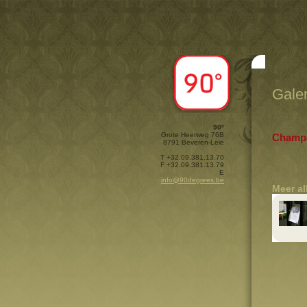
Galer
90º
Grote Heerweg 76B
Champ
8791 Beveren-Leie
T +32.09.381.13.70
F +32.09.381.13.79
E
info@90degrees.be
Meer a