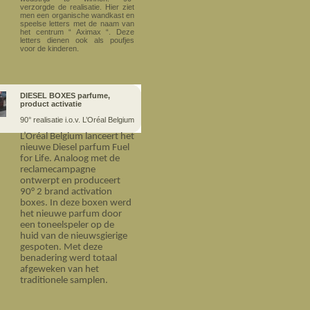
verzorgde de realisatie. Hier ziet
men een organische wandkast en
speelse letters met de naam van
het centrum “ Aximax “. Deze
letters dienen ook als poufjes
voor de kinderen.
DIESEL BOXES parfume,
product activatie
90° realisatie i.o.v. L’Oréal Belgium
L’Oréal Belgium lanceert het
nieuwe Diesel parfum Fuel
for Life. Analoog met de
reclamecampagne
ontwerpt en produceert
90° 2 brand activation
boxes. In deze boxen werd
het nieuwe parfum door
een toneelspeler op de
huid van de nieuwsgierige
gespoten. Met deze
benadering werd totaal
afgeweken van het
traditionele samplen.