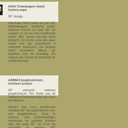
Infini Champagne stand
horeca expo
90° design
Mampaey Wines was toe aan een
hedendaagse, moderne stand.
Daarom kozen ze voor 90° en
stapten ze af van hun traditionele
stand. Een nieuw concept werd
bedacht. Ze kozen voor een open
stand met als eyecatcher 4
verlichtte kubussen. De berging
deed eveneens dienst als
backbar voor de branding. De
nadruk lag vooral op openheid en
modernisering.
AXIMAX jeugdcentrum,
interieur project
90° winnend ontwerp
jeugdcentrum Ten Nude van de
Vlaamse Gemeenschap ism Crux
architecten
Samen met Crux architecten
ontwierp 90° de speelruimten voor
een jeugdcentrum. Door te
werken met kindvriendelijke
elementen en speelse vormen
wist het team 90° en Crux de
wedstrijd te winnen. 90°