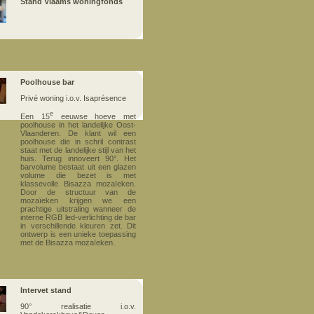
Stand Vlaams woningfonds
Poolhouse bar
Privé woning i.o.v. Isaprésence
e
Een 15
eeuwse hoeve met
poolhouse in het landelijke Oost-
Vlaanderen. De klant wil een
poolhouse die in schril contrast
staat met de landelijke stijl van het
huis. Terug innoveert 90°. Het
barvolume bestaat uit een glazen
volume die bezet is met
klassevolle Bisazza mozaïeken.
Door de structuur van de
mozaïeken krijgen we een
prachtige uitstraling wanneer de
interne RGB led-verlichting de bar
in verschillende kleuren zet. Dit
ontwerp is een unieke toepassing
met de Bisazza mozaïeken.
Intervet stand
90° realisatie i.o.v.