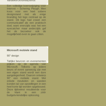
Vandekerckhove&Devos
Een volledige koerswijziging voor
Intervet – Schering Plough. Men
koos voor een heel sobere
designstand met als enige
branding het logo centraal op de
stand. Dit logo had zowel een
communicatief als een praktisch
doel, want enerzijds was het een
eyecatcher maar anderzijds gaf
het de bezoeker ook de
mogelijkheid even te gaan zitten.
Microsoft mobiele stand
90° design
Talrijke beurzen en evenementen
prijken op de agenda van
Microsoft. Telkens op iedere
beurs of event aanwezig zijn met
een eigen stand wordt een dure
aangelegenheid. Daarom ontwierp
90° een mobiele stand. Met
enkele meubelen en wanden
konden tal van opstellingen in een
heel korte tijd worden opgebouwd.
Deze tijdswinst resulteerde voor
de klant in een zéér
budgetvriendelijke oplossing.