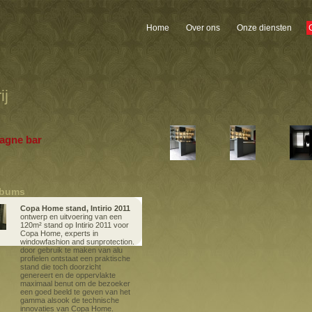
Home
Over ons
Onze diensten
ij
agne bar
lbums
Copa Home stand, Intirio 2011
ontwerp en uitvoering van een
120m² stand op Intirio 2011 voor
Copa Home, experts in
windowfashion and sunprotection.
door gebruik te maken van alu
profielen ontstaat een praktische
stand die toch doorzicht
genereert en de oppervlakte
maximaal benut om de bezoeker
een goed beeld te geven van het
gamma alsook de technische
innovaties van Copa Home.