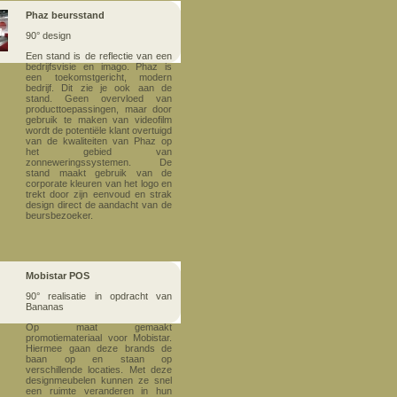
Phaz beursstand
90° design
Een stand is de refle
ctie van een
bedrijfsvisie en imago. Phaz is
een toekomstgericht, modern
bedrijf. Dit zie je ook aan de
stand. Geen overvloed van
producttoepassingen, maar door
gebruik te maken van videofilm
wordt de potentiële klant overtuigd
van de kwaliteiten van Phaz op
het gebied van
zonneweringssystemen. De
stand maakt gebruik van de
corporate kleuren van het logo en
trekt door zijn eenvoud en strak
design direct de aandacht van de
beursbezoeker.
Mobistar POS
90° realisatie
in opdracht van
Bananas
Op maat gemaakt
promotiemateriaal voor Mobistar.
Hiermee gaan deze brands de
baan op en staan op
verschillende locaties. Met deze
designmeubelen kunnen ze snel
een ruimte veranderen in hun