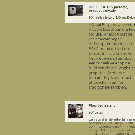
DIESEL BOXES parfume,
product activatie
90° realisatie i.o.v. L’Oréal Belg
L’Oréal Belgium lanceert 
nieuwe Diesel parfum Fue
for Life. Analoog met de
reclamecampagne
ontwerpt en produceert
90° 2 brand activation
boxes. In deze boxen we
het nieuwe parfum door
een toneelspeler op de
huid van de nieuwsgierig
gespoten. Met deze
benadering werd totaal
afgeweken van het
traditionele samplen.
Phaz beursstand
90° design
Een stand is de refle
ctie van 
bedrijfsvisie en imago. Phaz
een toekomstgericht, mode
bedrijf. Dit zie je ook aan
stand. Geen overvloed v