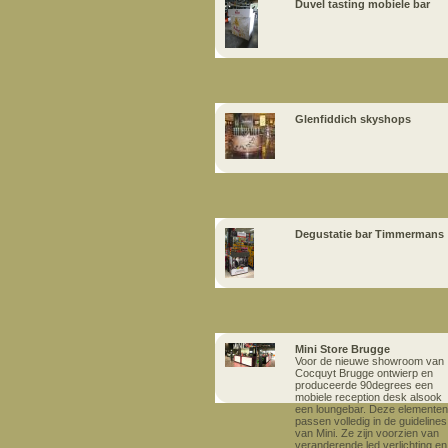
Duvel tasting mobiele bar
Glenfiddich skyshops
Degustatie bar Timmermans
Mini Store Brugge
Voor de nieuwe showroom van
Cocquyt Brugge ontwierp en
produceerde 90degrees een
mobiele reception desk alsook
een loungebar. Deze elementen
passen volledig in de guidelines
van Mini. Ze zijn voorzien van
veranderende led verlichting en