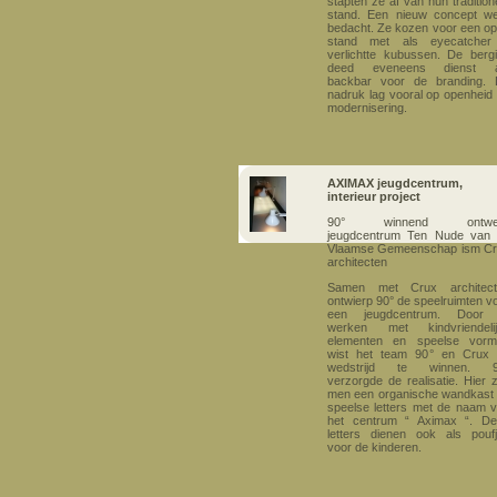
stapten ze af van hun tradition
stand. Een nieuw concept w
bedacht. Ze kozen voor een o
stand met als eyecatcher
verlichtte kubussen. De berg
deed eveneens dienst a
backbar voor de branding.
nadruk lag vooral op openheid
modernisering.
AXIMAX jeugdcentrum,
interieur project
90° winnend ontwe
jeugdcentrum Ten Nude van
Vlaamse Gemeenschap ism C
architecten
Samen met Crux architect
ontwierp 90° de speelruimten v
een jeugdcentrum. Door 
werken met kindvriendelij
elementen en speelse vorm
wist het team 90° en Crux
wedstrijd te winnen. 9
verzorgde de realisatie. Hier z
men een organische wandkast
speelse letters met de naam 
het centrum “ Aximax “. D
letters dienen ook als pouf
voor de kinderen.