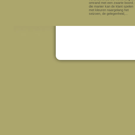
omrand met een zwarte boord.
die manier kan de klant spelen
met kleuren naargelang het
seizoen, de gelegenheid,...