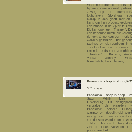
Waar heeft men de grootste f
bij een internationaal publie
Jawel, op de internationa
luchthaven. Skyshops spee
hierop in een geeft merken
kans om hun product gedure
een maand in de kijker te zett
Dit kan door een “Theater”. Dit
een bepaalde ruimte die volledig
de look & feel van een merk 
worden gestoken. Hier gebeu
tastings en dit resulteert in 
spectaculaire meerverkoop.
tekende reeds voor verschille
“Theatres” : Bacardi, Russ
Vodka, Johnny Walke
Glennfidich, Jack Daniels,…
Panasonic shop in shop, PO
90° design
Panasonic shop-in-shop vo
Saturn Wilrijk, Meir 
Luxemburg.
Dit designpod
vertaalde de waarden v
Panasonic perfect. Huiseli
warmte en degelijkheid wer
weergegeven door de combina
van de witte wanden en de we
sokkel. Technisch hoogstan
zijn de lades verwerkt in 
podiummeubel.