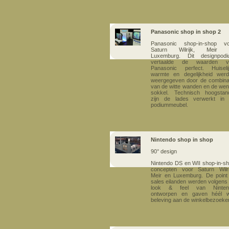
Panasonic shop in shop 2
Panasonic shop-in-shop vo
Saturn Wilrijk, Meir 
Luxemburg.
Dit designpod
vertaalde de waarden v
Panasonic perfect. Huiseli
warmte en degelijkheid wer
weergegeven door de combina
van de witte wanden en de we
sokkel. Technisch hoogstan
zijn de lades verwerkt in 
podiummeubel.
Nintendo shop in shop
90° design
Nintendo DS en WII shop-in-s
concepten voor Saturn Wilri
Meir en Luxemburg. De point
sales eilanden werden volgens
look & feel van Ninten
ontworpen en gaven héél w
beleving aan de winkelbezoeke