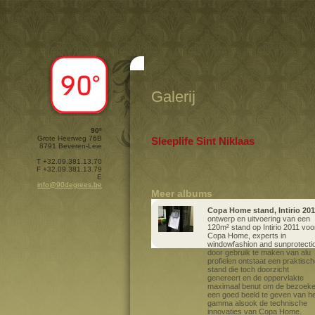
Galerij
90º
Grote Heerweg 76B
Sleeplife Sint Niklaas
8791 Beveren-Leie
T +32.09.381.13.70
F +32.09.381.13.79
E
info@90degrees.be
Meer albums
Copa Home stand, Intirio 201
ontwerp en uitvoering van een
120m² stand op Intirio 2011 voo
Copa Home, experts in
windowfashion and sunprotecti
door gebruik te maken van alu
profielen ontstaat een praktisc
stand die toch doorzicht
genereert en de oppervlakte
maximaal benut om de bezoeke
een goed beeld te geven van he
gamma alsook de technische
innovaties van Copa Home.