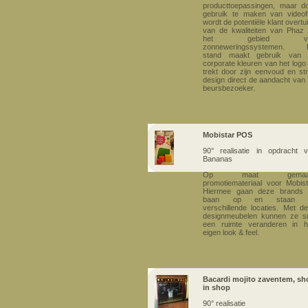
producttoepassingen, maar d
gebruik te maken van videof
wordt de potentiële klant overtu
van de kwaliteiten van Phaz
het gebied v
zonneweringssystemen. 
stand maakt gebruik van 
corporate kleuren van het logo
trekt door zijn eenvoud en st
design direct de aandacht van
beursbezoeker.
Mobistar POS
90° realisatie
in opdracht 
Bananas
Op maat gemaa
promotiemateriaal voor Mobist
Hiermee gaan deze brands 
baan op en staan 
verschillende locaties. Met d
designmeubelen kunnen ze s
een ruimte veranderen in 
eigen look & feel.
Bacardi mojito zaventem, sh
in shop
90° realisatie