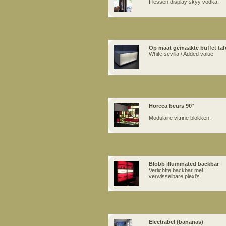
Flessen display skyy vodka.
Op maat gemaakte buffet taf
White sevilla / Added value
Horeca beurs 90°
Modulaire vitrine blokken.
Blobb illuminated backbar
Verlichtte backbar met
verwisselbare plexi's
Electrabel (bananas)