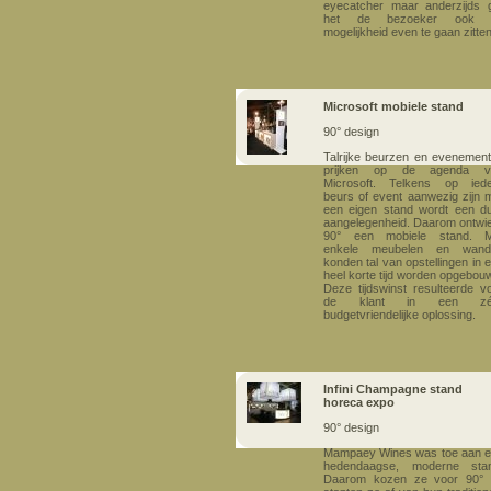
eyecatcher maar anderzijds 
het de bezoeker ook 
mogelijkheid even te gaan zitten
Microsoft mobiele stand
90° design
Talrijke beurzen en evenemen
prijken op de agenda v
Microsoft. Telkens op ied
beurs of event aanwezig zijn 
een eigen stand wordt een d
aangelegenheid. Daarom ontwi
90° een mobiele stand. M
enkele meubelen en wand
konden tal van opstellingen in 
heel korte tijd worden opgebou
Deze tijdswinst resulteerde v
de klant in een zé
budgetvriendelijke oplossing.
Infini Champagne stand
horeca expo
90° design
Mampaey Wines was toe aan 
hedendaagse, moderne stan
Daarom kozen ze voor 90° 