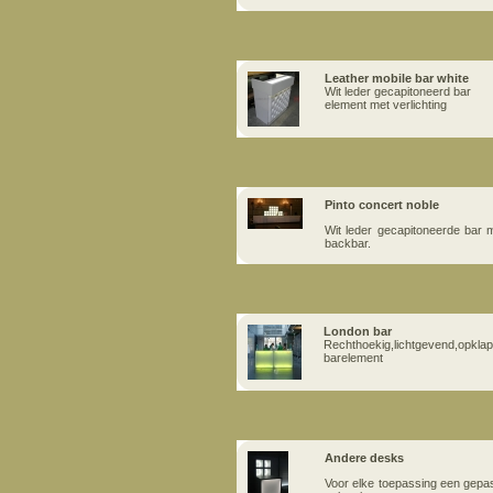
Leather mobile bar white
Wit leder gecapitoneerd bar
element met verlichting
Pinto concert noble
Wit leder gecapitoneerde bar 
backbar.
London bar
Rechthoekig,lichtgevend,opkla
barelement
Andere desks
Voor elke toepassing een gepa