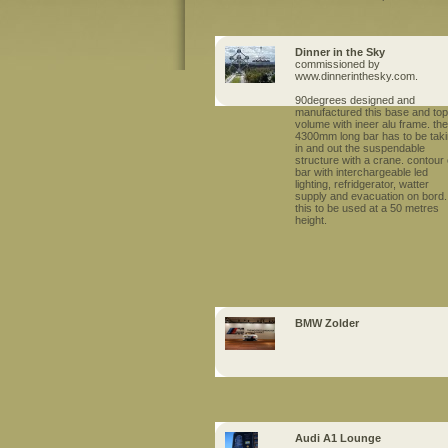
Dinner in the Sky
commissioned by
www.dinnerinthesky.com.
90degrees designed and
manufactured this base and top
volume with ineer alu frame. the
4300mm long bar has to be tak
in and out the suspendable
structure with a crane. contour 
bar with interchargeable led
lighting, refridgerator, watter
supply and evacuation on bord.
this to be used at a 50 metres
height.
BMW Zolder
Audi A1 Lounge