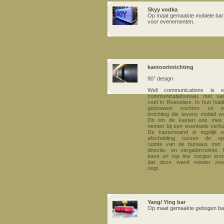
Skyy vodka
Op maat gemaakte mobiele bar
voor evenementen.
kantoorinrichting
90° design
Well communications is e
communicatiebureau met va
voet in Roeselare. In hun huid
gebouwen zochten ze e
inrichting die tevens mobiel w
Dit om de kasten ook mee 
nemen bij een eventuele verhu
De kastenwand is tegelijk 
afscheiding tussen de op
ruimte van de bureaus met
directie- en vergaderruimte.
base en top line zorgen erv
dat deze wand minder zwa
oogt.
Yang/ Ying bar
Op maat gemaakte gebogen ba