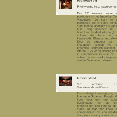
Poolhouse bar
Privé woning i.o.v. Isaprésence
e
Een 15
eeuwse hoeve m
poolhouse in het landelijke Oo
Vlaanderen. De klant wil 
poolhouse die in schril contr
staat met de landelijke stijl van 
huis. Terug innoveert 90°. 
barvolume bestaat uit een gla
volume die bezet is m
klassevolle Bisazza mozaïek
Door de structuur van 
mozaïeken krijgen we e
prachtige uitstraling wanneer
interne RGB led-verlichting de 
in verschillende kleuren zet. 
ontwerp is een unieke toepass
met de Bisazza mozaïeken.
Intervet stand
90° realisatie i.o.
Vandekerckhove&Devos
Een volledige koerswijziging v
Intervet – Schering Plough. 
koos voor een heel sobe
designstand met als eni
branding het logo centraal op
stand. Dit logo had zowel 
communicatief als een prakti
doel, want enerzijds was het 