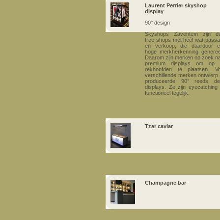
Laurent Perrier skyshop
display
90° design
Skyshops Zaventem zijn du
free shops met héél wat pass
en verkoop, die daardoor 
hoge merkherkenning generee
Daarom zijn merken op zoek n
premium displays om op 
rekhoofden te plaatsen. V
verschillende merken ontwierp
produceerde 90° reeds de
displays. Ze zijn eyecatching
functioneel tegelijk.
Tzar caviar
Champagne bar