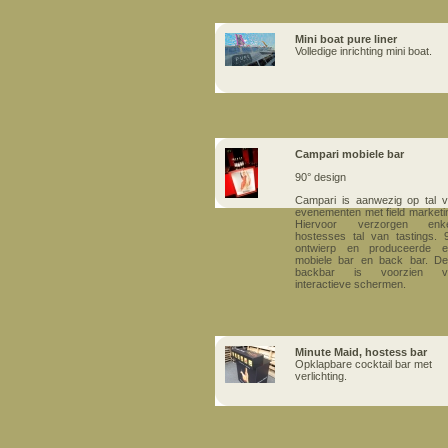
Mini boat pure liner
Volledige inrichting mini boat.
Campari mobiele bar
90° design
Campari is aanwezi
g op tal 
evenementen met field marketi
Hiervoor verzorgen enke
hostesses tal van tastings. 
ontwierp en produceerde e
mobiele bar en back bar. D
backbar is voorzien v
interactieve schermen.
Minute Maid, hostess bar
Opklapbare cocktail bar met
verlichting.